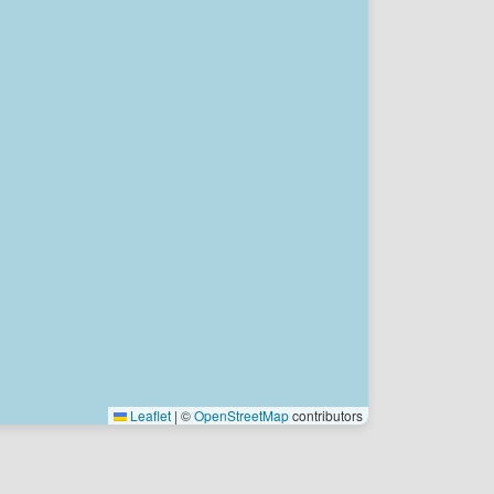
Leaflet
|
©
OpenStreetMap
contributors