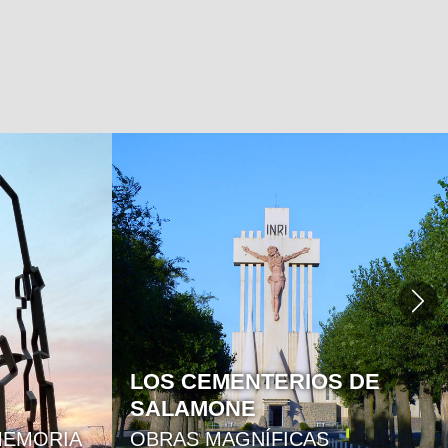
RESERVA LOS ROBLES: UN
REFUGIO NATURAL A
ORILLAS DEL LAGO SAN
S DE
FRANCISCO
BOSQUES NATIVOS Y PASEOS
AL AIRE LIBRE