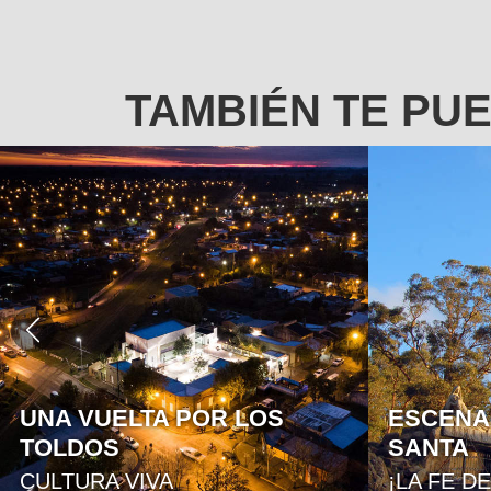
TAMBIÉN TE PU
ESCENAS DE SEMANA
MONUME
SANTA
MALVIN
¡LA FE DE LOS PUEBLOS!
ESPACIO