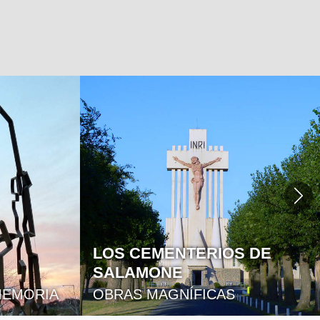
RESERVA LOS ROBLES: UN
REFUGIO NATURAL A
ORILLAS DEL LAGO SAN
S DE
FRANCISCO
BOSQUES NATIVOS Y PASEOS
AL AIRE LIBRE