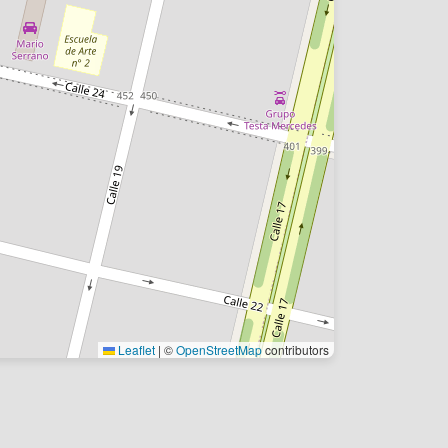
Leaflet
|
©
OpenStreetMap
contributors