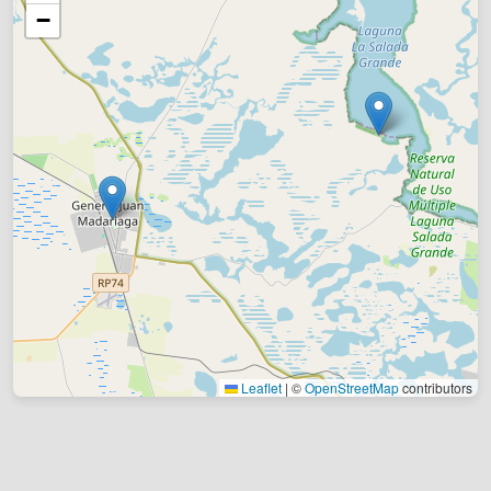
−
Leaflet
|
©
OpenStreetMap
contributors