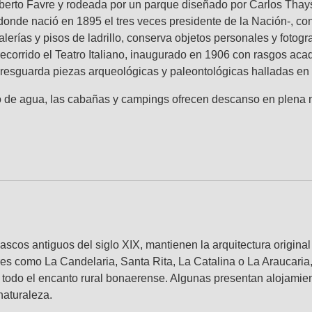
Alberto Favre y rodeada por un parque diseñado por Carlos Thays
de nació en 1895 el tres veces presidente de la Nación-, conf
lerías y pisos de ladrillo, conserva objetos personales y fotogra
l recorrido el Teatro Italiano, inaugurado en 1906 con rasgos a
resguarda piezas arqueológicas y paleontológicas halladas en 
jo de agua, las cabañas y campings ofrecen descanso en plena n
scos antiguos del siglo XIX, mantienen la arquitectura original 
es como La Candelaria, Santa Rita, La Catalina o La Araucaria,
 todo el encanto rural bonaerense. Algunas presentan alojamient
naturaleza.