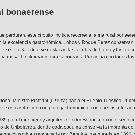
ral bonaerense
ue perduran, este circuito invita a recorrer el alma rural bonae
 la excelencia gastronómica. Lobos y Roque Pérez conservan el e
nerse. En Saladillo se destacan las recetas de horno y las prop
na mesa. Un itinerario para saborear la Provincia con todos los
ional Ministro Pistarini (Ezeiza) hacia el Pueblo Turístico Urib
0 se reinventó como un polo gastronómico, con quesos artesana
889 por el ingeniero y arquitecto Pedro Benoit -con un diseño 
ico de Uribelarrea, donde cada esquina conserva la impronta del 
eogótico también proyectada por Benoit e inaugurada en 1890, co