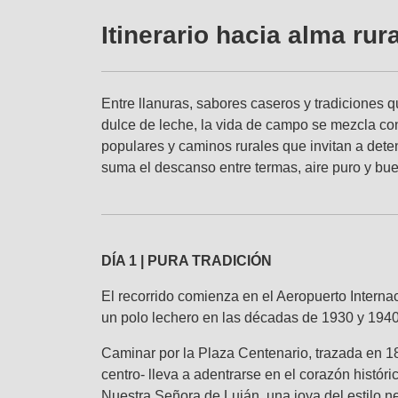
Itinerario hacia alma ru
Entre llanuras, sabores caseros y tradiciones q
dulce de leche, la vida de campo se mezcla con
populares y caminos rurales que invitan a dete
suma el descanso entre termas, aire puro y bue
DÍA 1 | PURA TRADICIÓN
El recorrido comienza en el Aeropuerto Internac
un polo lechero en las décadas de 1930 y 194
Caminar por la Plaza Centenario, trazada en 1
centro- lleva a adentrarse en el corazón histór
Nuestra Señora de Luján, una joya del estilo n