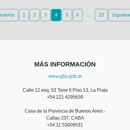
LOCAL
Anterior
1
2
3
4
5
6
...
23
Siguient
MÁS INFORMACIÓN
www.gba.gob.ar
Calle 12 esq. 53 Torre II Piso 13, La Plata
+54 221 4295639
Casa de la Provincia de Buenos Aires -
Callao 237, CABA
+54 11 53009531