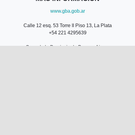
www.gba.gob.ar
Calle 12 esq. 53 Torre II Piso 13, La Plata
+54 221 4295639
Casa de la Provincia de Buenos Aires -
Callao 237, CABA
+54 11 53009531
+54 11 53009532
Av.Patricio Peralta Ramos 2280 Loc.48, Mar
del Plata
+54 223 4954098